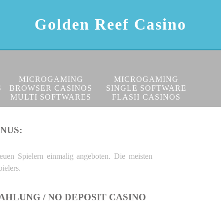
Golden Reef Casino
MICROGAMING
MICROGAMING
S
BROWSER CASINOS
SINGLE SOFTWARE
MULTI SOFTWARES
FLASH CASINOS
NUS:
uen Spielern einmalig angeboten. Die meisten
ielers.
AHLUNG / NO DEPOSIT CASINO