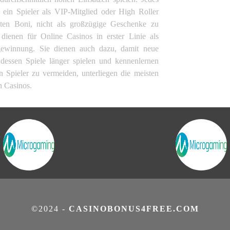
ein Spieler als VIP-Mitglied oder High Roller
sten Boni, nicht als großzügige Geschenke zu
dienen für Online Casinos in erster Linie als
gewinnung. Sie dienen auch dazu, damit neue
 dessen Spiele länger spielen und kennenlernen
pieler zu vermeiden, unterliegen die meisten
 Casinos.
©2024 -
CASINOBONUS4FREE.COM