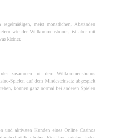
 regelmäßigen, meist monatlichen, Abständen
ietern wie der Willkommensbonus, ist aber mit
as kleiner.
n oder zusammen mit dem Willkommensbonus
sino-Spielen auf dem Mindesteinsatz abgespielt
stehen, können ganz normal bei anderen Spielen
en und aktivsten Kunden eines Online Casinos
urchschnittlich hohen Einsätzen spielen. Jedes