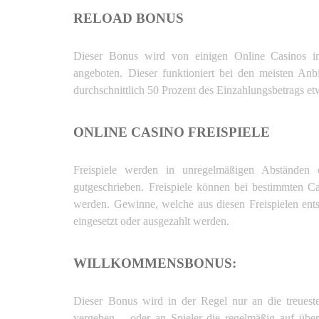
RELOAD BONUS
Dieser Bonus wird von einigen Online Casinos in
angeboten. Dieser funktioniert bei den meisten Anb
durchschnittlich 50 Prozent des Einzahlungsbetrags etw
ONLINE CASINO FREISPIELE
Freispiele werden in unregelmäßigen Abstände
gutgeschrieben. Freispiele können bei bestimmten Ca
werden. Gewinne, welche aus diesen Freispielen ent
eingesetzt oder ausgezahlt werden.
WILLKOMMENSBONUS:
Dieser Bonus wird in der Regel nur an die treuest
vergeben – oder an Spieler die regelmäßig auf überd