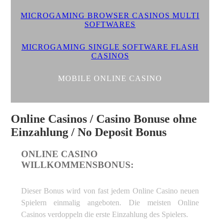
MICROGAMING BROWSER CASINOS MULTI
SOFTWARES
MICROGAMING SINGLE SOFTWARE FLASH
CASINOS
MOBILE ONLINE CASINO
Online Casinos / Casino Bonuse ohne
Einzahlung / No Deposit Bonus
ONLINE CASINO
WILLKOMMENSBONUS:
Dieser Bonus wird von fast jedem Online Casino neuen
Spielern einmalig angeboten. Die meisten Online
Casinos verdoppeln die erste Einzahlung des Spielers.