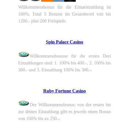
Willkommensbonus für die Erstaeinzahlung ist
100%. Total 5 Bonuse im Gesamtwert von bis
1200.- plus 200 Freispiele.
Spin Palace Casino
Willkommensbonuse für die ersten Drei
Einzahlungen sind: 1. 100% bis 400.-, 2. 100% bis
300.- und 3. Einzahlung 100% bis 300.-.
Ruby Fortune Casino
Der Willkommensbonus; von der ersten bis
zur dritten Einzahlung gibt es jeweils einen Bonus
von 100% bis zu 250.-.