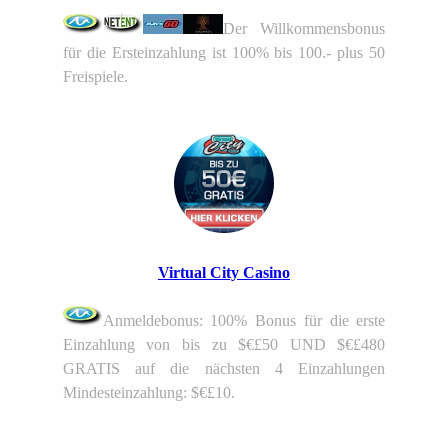
Der Willkommensbonus
für die Ersteinzahlung ist 100% bis 100.- plus 50
Freispiele.
Virtual City Casino
Anmeldebonus: 100% Bonus für die erste
Einzahlung von bis zu $€£50 UND $€£480
GRATIS auf die nächsten 4 Einzahlungen
Mindesteinzahlung: $€£10.