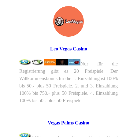
Leo Vegas Casino
Nur für die
Registrierung gibt es 20 Freispiele. Der
Willkommensbonus für die 1. Einzahlung ist 100%
bis 50.- plus 50 Freispiele. 2. und 3. Einzahlung
100% bis 750.- plus 50 Freispiele. 4. Einzahlung
100% bis 50.- plus 50 Freispiele.
Vegas Palms Casino