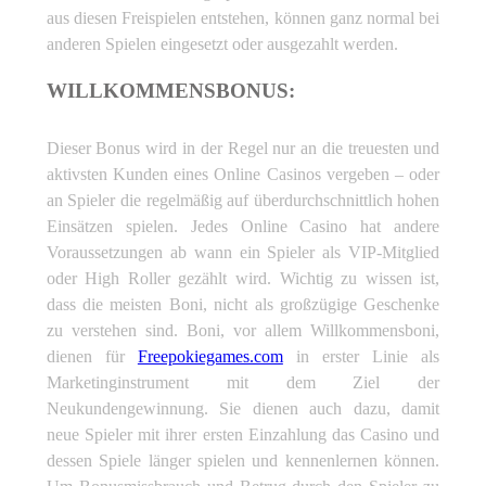
aus diesen Freispielen entstehen, können ganz normal bei
anderen Spielen eingesetzt oder ausgezahlt werden.
WILLKOMMENSBONUS:
Dieser Bonus wird in der Regel nur an die treuesten und
aktivsten Kunden eines Online Casinos vergeben – oder
an Spieler die regelmäßig auf überdurchschnittlich hohen
Einsätzen spielen. Jedes Online Casino hat andere
Voraussetzungen ab wann ein Spieler als VIP-Mitglied
oder High Roller gezählt wird. Wichtig zu wissen ist,
dass die meisten Boni, nicht als großzügige Geschenke
zu verstehen sind. Boni, vor allem Willkommensboni,
dienen für
Freepokiegames.com
in erster Linie als
Marketinginstrument mit dem Ziel der
Neukundengewinnung. Sie dienen auch dazu, damit
neue Spieler mit ihrer ersten Einzahlung das Casino und
dessen Spiele länger spielen und kennenlernen können.