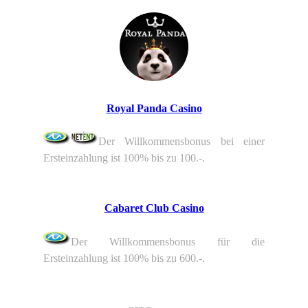
Royal Panda Casino
Der Willkommensbonus bei einer
Ersteinzahlung ist 100% bis zu 100.-.
Cabaret Club Casino
Der Willkommensbonus für die
Ersteinzahlung ist 100% bis zu 600.-.