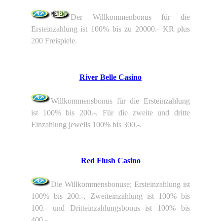
Der Willkommenbonus für die
Ersteinzahlung ist 100% bis zu 20000.- KR plus
200 Freispiele.
River Belle Casino
Willkommensbonus für die Ersteinzahlung
ist 100% bis 200.-. Für die zweite und dritte
Einzahlung jeweils 100% bis 300.-.
Red Flush Casino
Die Willkommensbonuse; Ersteinzahlung ist
100% bis 200.-, Zweiteinzahlung ist 100% bis
100.- und Dritteinzahlungsbonus ist 100% bis
400.-.