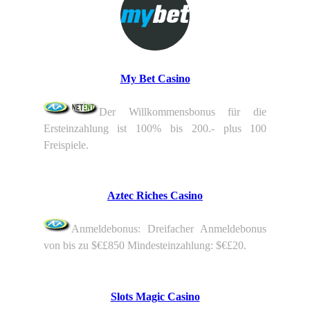
My Bet Casino
Der Willkommensbonus für die
Ersteinzahlung ist 100% bis 200.- plus 100
Freispiele.
Aztec Riches Casino
Anmeldebonus: Dreifacher Anmeldebonus
von bis zu $€£850 Mindesteinzahlung: $€£20.
Slots Magic Casino