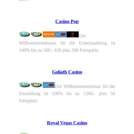
Casino Pop
Der
Willkommensbonus für die Ersteinzahlung ist
100% bis zu 500.- KR plus 200 Freispiele.
Goliath Casino
Der Willkommensbonus für die
Einzahlung ist 100% bis zu 1200.- plus 50
Freispiele.
Royal Vegas Casino