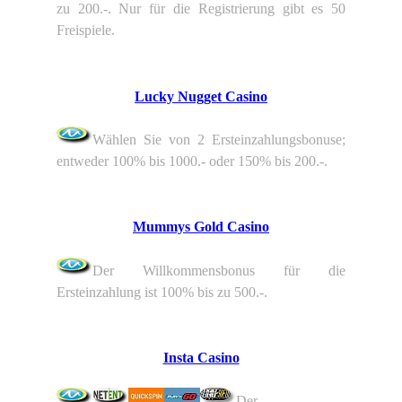
zu 200.-. Nur für die Registrierung gibt es 50
Freispiele.
Lucky Nugget Casino
Wählen Sie von 2 Ersteinzahlungsbonuse;
entweder 100% bis 1000.- oder 150% bis 200.-.
Mummys Gold Casino
Der Willkommensbonus für die
Ersteinzahlung ist 100% bis zu 500.-.
Insta Casino
Der