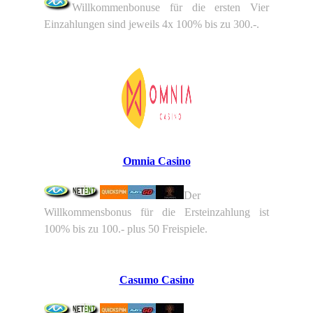
Willkommenbonuse für die ersten Vier
Einzahlungen sind jeweils 4x 100% bis zu 300.-.
Omnia Casino
Der
Willkommensbonus für die Ersteinzahlung ist
100% bis zu 100.- plus 50 Freispiele.
Casumo Casino